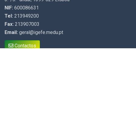
NIF:
600086631
Tel:
213949200
Fax:
213907003
Email:
geral@igefe.medu.pt
Contactos
Arquivo Documental
Validar Certidão Receita
Pesquisa Rede Escolar
Política de Privacidade do IGeFE
Acessibilidade
Canal de denúncias
Sugestões, Elogios e Reclamações
GesEdu