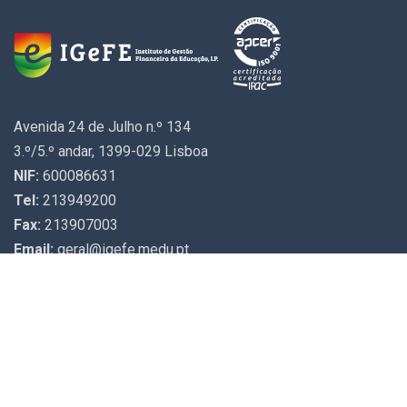
Avenida 24 de Julho n.º 134
3.º/5.º andar, 1399-029 Lisboa
NIF:
600086631
Tel:
213949200
Fax:
213907003
Email:
geral@igefe.medu.pt
Contactos
Arquivo Documental
Validar Certidão Receita
Pesquisa Rede Escolar